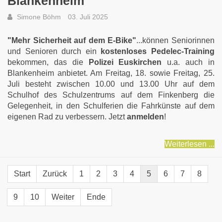
Blankenheim
Simone Böhm
03. Juli 2025
"Mehr Sicherheit auf dem E-Bike"
...können Seniorinnen
und Senioren durch ein
kostenloses Pedelec-Training
bekommen, das die
Polizei Euskirchen
u.a. auch in
Blankenheim anbietet. Am Freitag, 18. sowie Freitag, 25.
Juli besteht zwischen 10.00 und 13.00 Uhr auf dem
Schulhof des Schulzentrums auf dem Finkenberg die
Gelegenheit, in den Schulferien die Fahrkünste auf dem
eigenen Rad zu verbessern. Jetzt
anmelden
!
Weiterlesen ...
Start
Zurück
1
2
3
4
5
6
7
8
9
10
Weiter
Ende