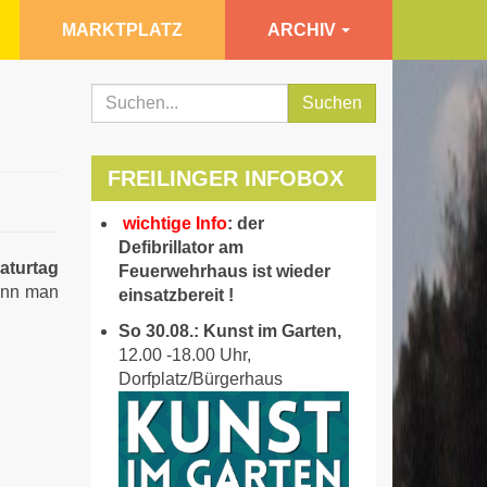
MARKTPLATZ
ARCHIV
Suchen
FREILINGER INFOBOX
wichtige Info
: der
Defibrillator am
aturtag
Feuerwehrhaus ist wieder
kann man
einsatzbereit !
So 30.08.: Kunst im Garten,
12.00 -18.00 Uhr,
Dorfplatz/Bürgerhaus