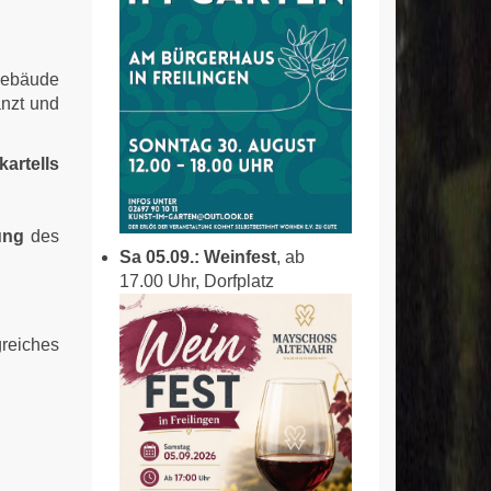
gebäude
anzt und
kartells
ung
des
Sa 05.09.: Weinfest
, ab
17.00 Uhr, Dorfplatz
greiches