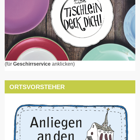
(für
Geschirrservice
anklicken)
ORTSVORSTEHER