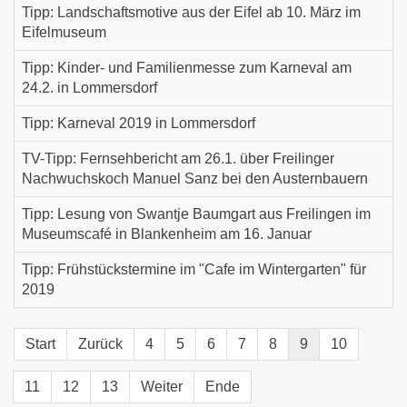
Tipp: Landschaftsmotive aus der Eifel ab 10. März im
Eifelmuseum
Tipp: Kinder- und Familienmesse zum Karneval am
24.2. in Lommersdorf
Tipp: Karneval 2019 in Lommersdorf
TV-Tipp: Fernsehbericht am 26.1. über Freilinger
Nachwuchskoch Manuel Sanz bei den Austernbauern
Tipp: Lesung von Swantje Baumgart aus Freilingen im
Museumscafé in Blankenheim am 16. Januar
Tipp: Frühstückstermine im "Cafe im Wintergarten" für
2019
Start
Zurück
4
5
6
7
8
9
10
11
12
13
Weiter
Ende