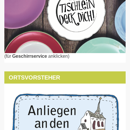
(für
Geschirrservice
anklicken)
ORTSVORSTEHER